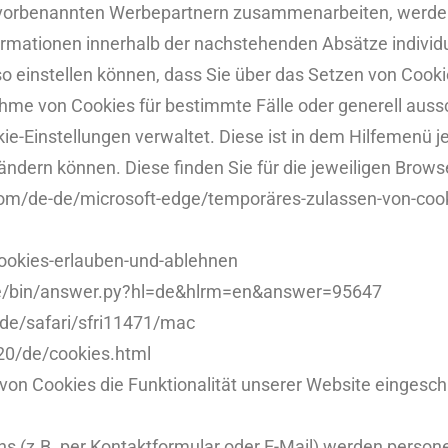
t vorbenannten Werbepartnern zusammenarbeiten, werden 
rmationen innerhalb der nachstehenden Absätze individue
so einstellen können, dass Sie über das Setzen von Cook
me von Cookies für bestimmte Fälle oder generell auss
ookie-Einstellungen verwaltet. Diese ist in dem Hilfemen
 ändern können. Diese finden Sie für die jeweiligen Brows
.com/de-de/microsoft-edge/temporäres-zulassen-von-cook
/cookies-erlauben-und-ablehnen
me/bin/answer.py?hl=de&hlrm=en&answer=95647
ide/safari/sfri11471/mac
20/de/cookies.html
von Cookies die Funktionalität unserer Website eingesch
s (z.B. per Kontaktformular oder E-Mail) werden pers