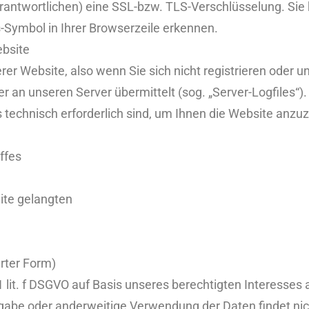
rantwortlichen) eine SSL-bzw. TLS-Verschlüsselung. Sie
s-Symbol in Ihrer Browserzeile erkennen.
bsite
er Website, also wenn Sie sich nicht registrieren oder u
er an unseren Server übermittelt (sog. „Server-Logfiles“
s technisch erforderlich sind, um Ihnen die Website anzu
ffes
ite gelangten
rter Form)
1 lit. f DSGVO auf Basis unseres berechtigten Interesses 
gabe oder anderweitige Verwendung der Daten findet nicht 